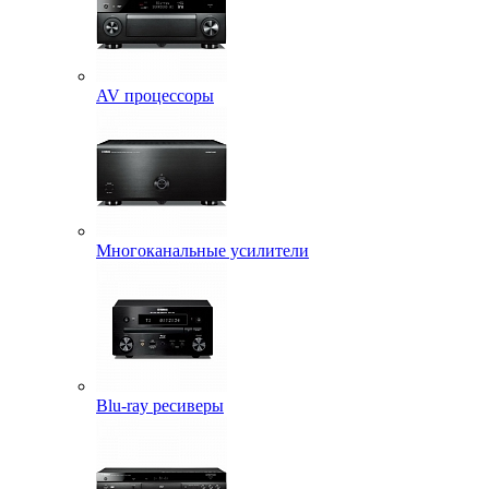
AV процессоры
Многоканальные усилители
Blu-ray ресиверы