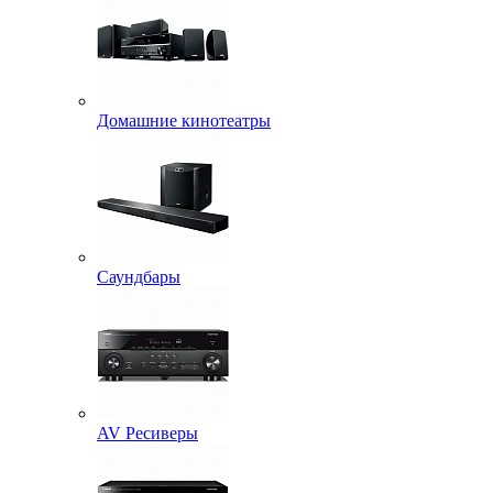
Домашние кинотеатры
Саундбары
AV Ресиверы