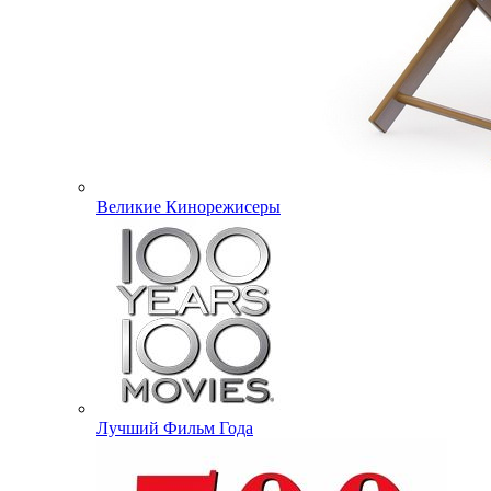
Великие Кинорежисеры
Лучший Фильм Года