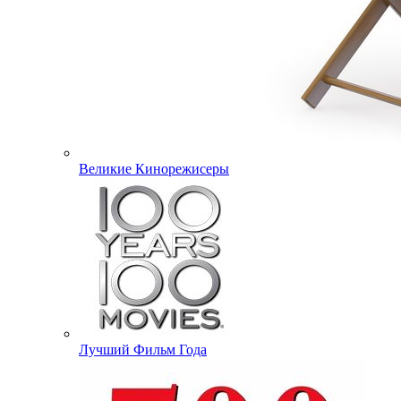
Великие Кинорежисеры
Лучший Фильм Года