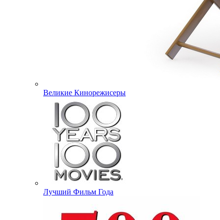
Великие Кинорежисеры
Лучший Фильм Года