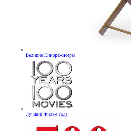
Великие Кинорежисеры
Лучший Фильм Года