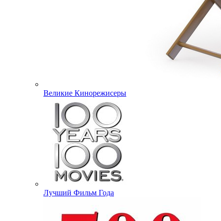
Великие Кинорежисеры
Лучший Фильм Года