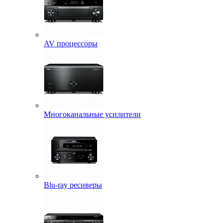
AV процессоры
Многоканальные усилители
Blu-ray ресиверы