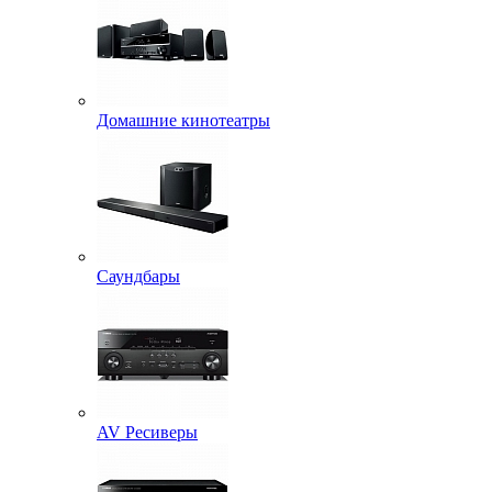
Домашние кинотеатры
Саундбары
AV Ресиверы