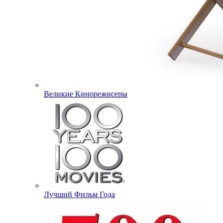
Великие Кинорежисеры
Лучший Фильм Года