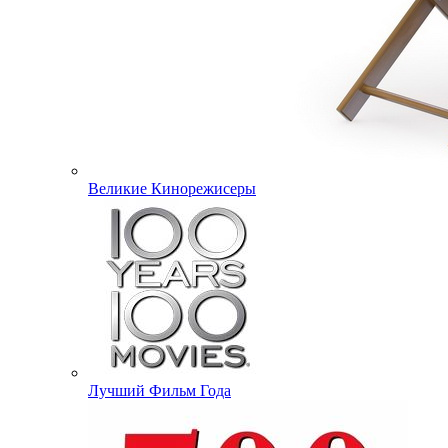
Великие Кинорежисеры
Лучший Фильм Года