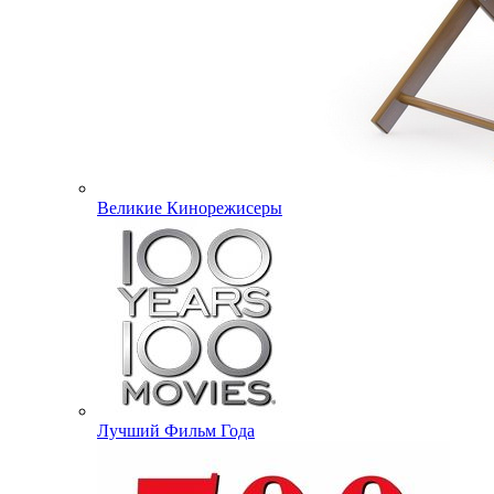
Великие Кинорежисеры
Лучший Фильм Года