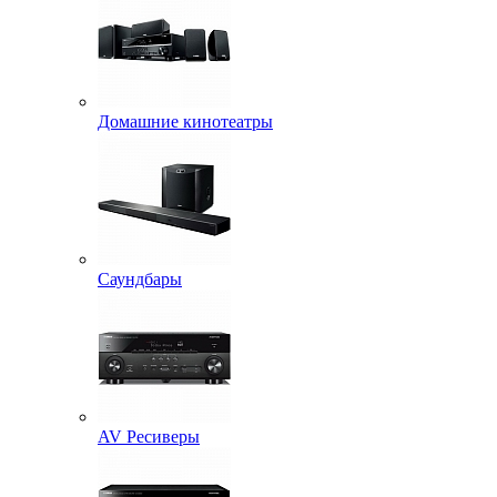
Домашние кинотеатры
Саундбары
AV Ресиверы