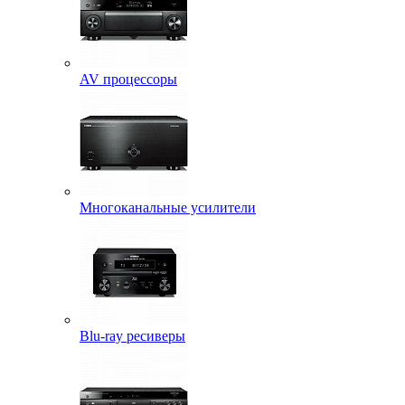
AV процессоры
Многоканальные усилители
Blu-ray ресиверы