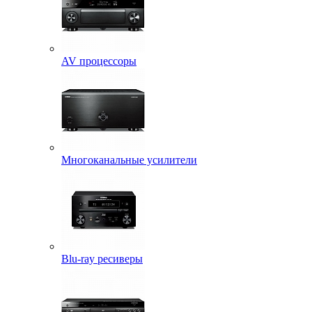
AV процессоры
Многоканальные усилители
Blu-ray ресиверы