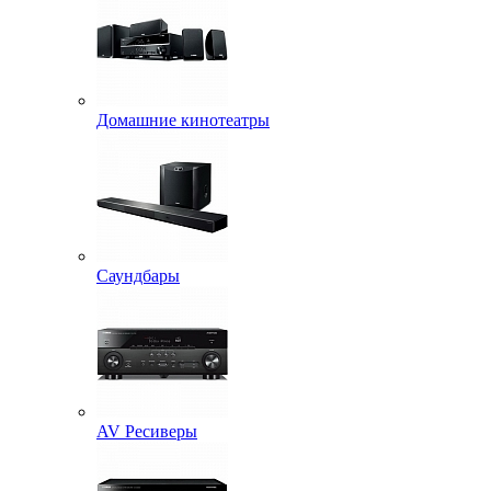
Домашние кинотеатры
Саундбары
AV Ресиверы