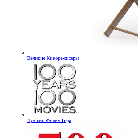
Великие Кинорежисеры
Лучший Фильм Года