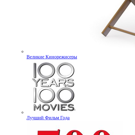
Великие Кинорежисеры
Лучший Фильм Года