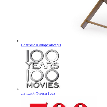
Великие Кинорежисеры
Лучший Фильм Года