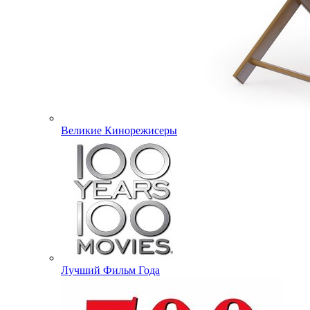
Великие Кинорежисеры
Лучший Фильм Года