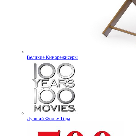
Великие Кинорежисеры
Лучший Фильм Года