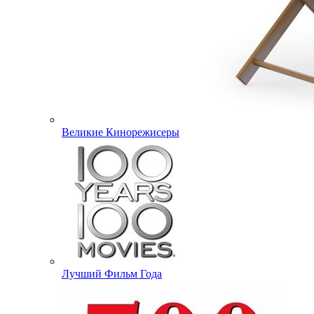
Великие Кинорежисеры
Лучший Фильм Года