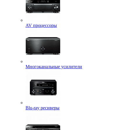
AV процессоры
Многоканальные усилители
Blu-ray ресиверы