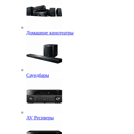
Домашние кинотеатры
Саундбары
AV Ресиверы