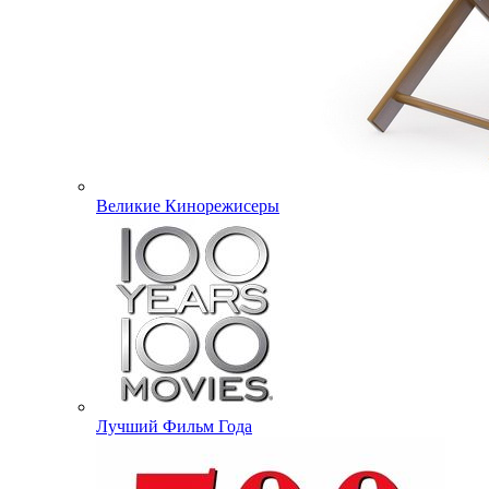
Великие Кинорежисеры
Лучший Фильм Года