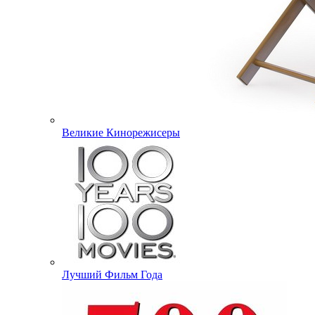
Великие Кинорежисеры
Лучший Фильм Года