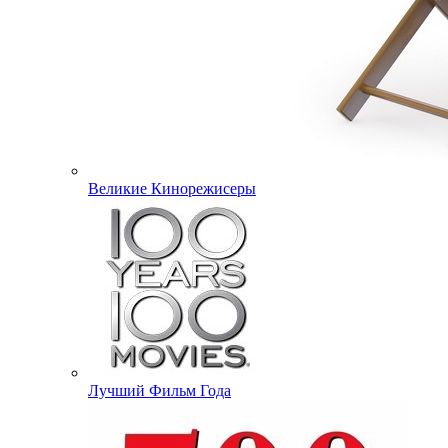
Великие Кинорежисеры
Лучший Фильм Года