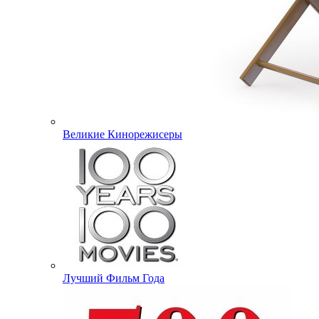
Великие Кинорежисеры
Лучший Фильм Года