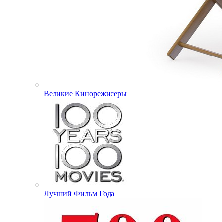
Великие Кинорежисеры
Лучший Фильм Года