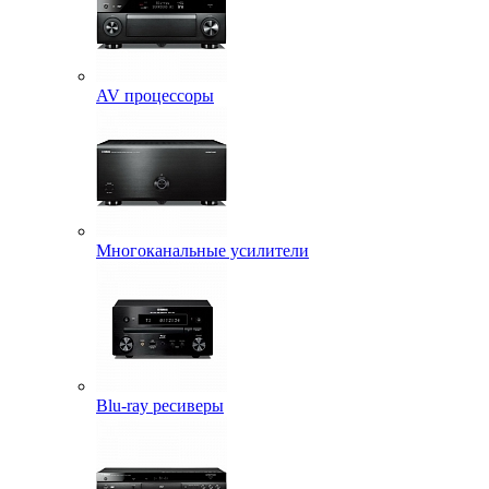
AV процессоры
Многоканальные усилители
Blu-ray ресиверы