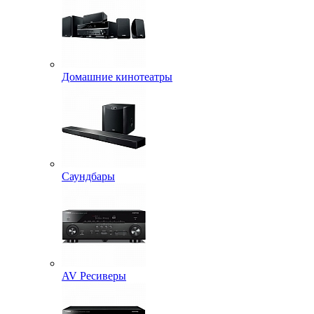
Домашние кинотеатры
Саундбары
AV Ресиверы