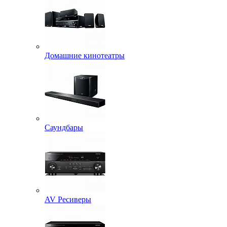
Домашние кинотеатры
Саундбары
AV Ресиверы