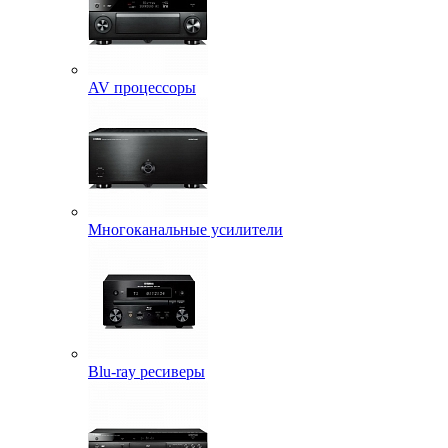
AV процессоры
Многоканальные усилители
Blu-ray ресиверы