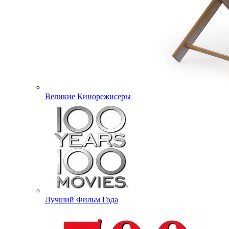
Великие Кинорежисеры
Лучший Фильм Года