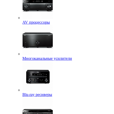
AV процессоры
Многоканальные усилители
Blu-ray ресиверы