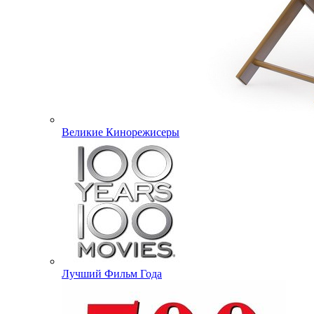
Великие Кинорежисеры
Лучший Фильм Года