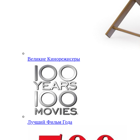
Великие Кинорежисеры
Лучший Фильм Года