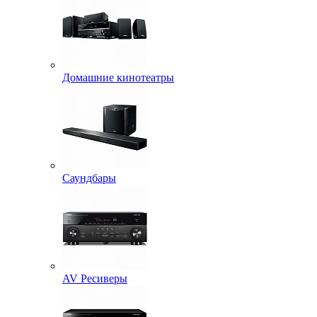
Домашние кинотеатры
Саундбары
AV Ресиверы