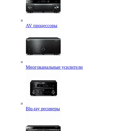
AV процессоры
Многоканальные усилители
Blu-ray ресиверы