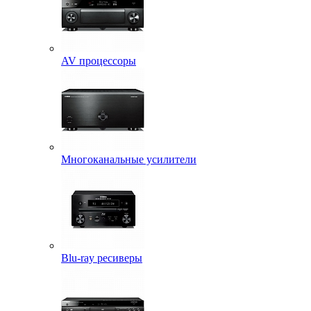
AV процессоры
Многоканальные усилители
Blu-ray ресиверы