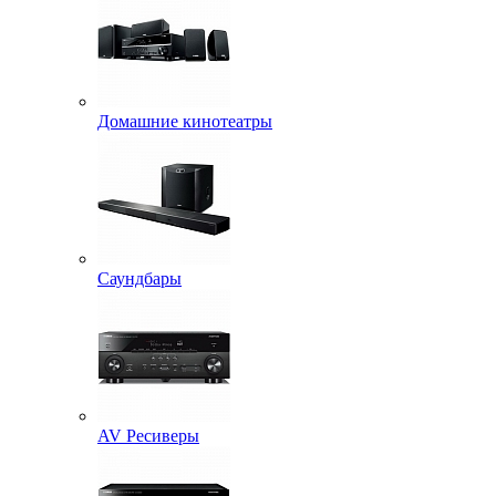
Домашние кинотеатры
Саундбары
AV Ресиверы