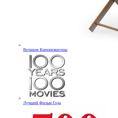
Великие Кинорежисеры
Лучший Фильм Года