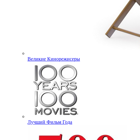
Великие Кинорежисеры
Лучший Фильм Года