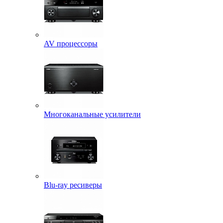
AV процессоры
Многоканальные усилители
Blu-ray ресиверы