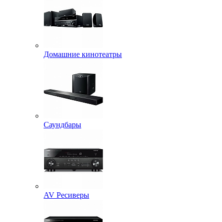
Домашние кинотеатры
Саундбары
AV Ресиверы