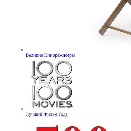
Великие Кинорежисеры
Лучший Фильм Года