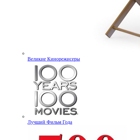
Великие Кинорежисеры
Лучший Фильм Года