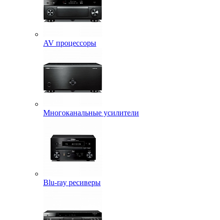
AV процессоры
Многоканальные усилители
Blu-ray ресиверы