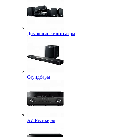
Домашние кинотеатры
Саундбары
AV Ресиверы