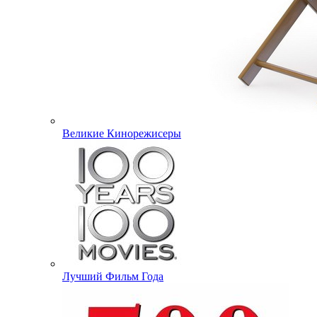
Великие Кинорежисеры
Лучший Фильм Года