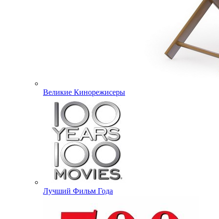
Великие Кинорежисеры
Лучший Фильм Года