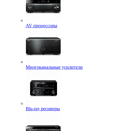
AV процессоры
Многоканальные усилители
Blu-ray ресиверы