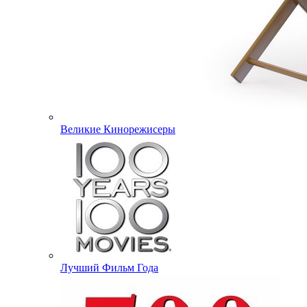
Великие Кинорежисеры
Лучший Фильм Года