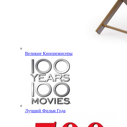
Великие Кинорежисеры
Лучший Фильм Года