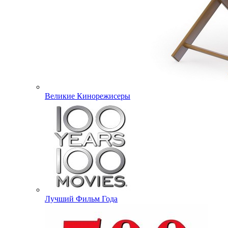
Великие Кинорежисеры
Лучший Фильм Года