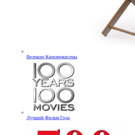
Великие Кинорежисеры
Лучший Фильм Года