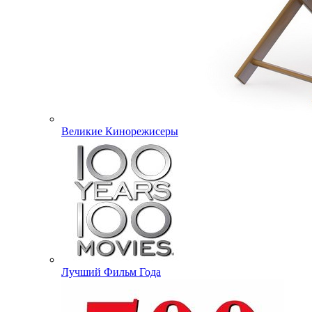
Великие Кинорежисеры
Лучший Фильм Года