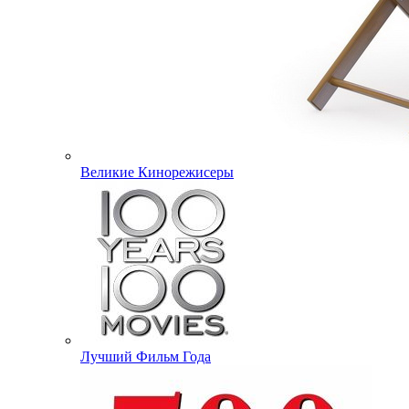
Великие Кинорежисеры
Лучший Фильм Года