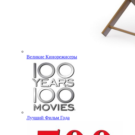
Великие Кинорежисеры
Лучший Фильм Года