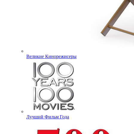
Великие Кинорежисеры
Лучший Фильм Года