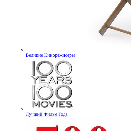
Великие Кинорежисеры
Лучший Фильм Года